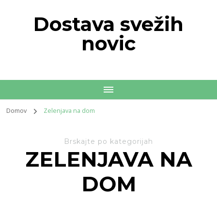
Dostava svežih
novic
Domov
Zelenjava na dom
Brskajte po kategorijah
ZELENJAVA NA
DOM