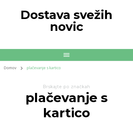
Dostava svežih
novic
Domov
plačevanje s kartico
Brskajte po značkah
plačevanje s
kartico