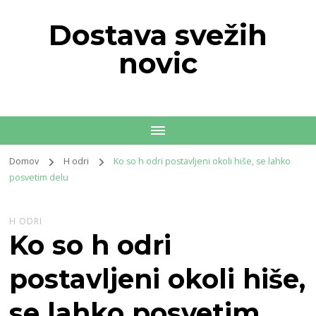
Dostava svežih
novic
Domov
H odri
Ko so h odri postavljeni okoli hiše, se lahko
posvetim delu
H ODRI
Ko so h odri
postavljeni okoli hiše,
se lahko posvetim