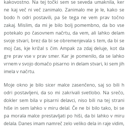
kakovostno. Na tej točki sem se seveda umaknila, ker
ne kaj več ni več zanimalo. Zanimalo me je le, kako se
bodo h odri postavili, pa še tega ne vem prav točno
zakaj. Mislim, da mi je bilo bolj pomembno, da bo vse
potekalo po časovnem načrtu, da vem, ali lahko delam
svoje stvari, brez da bi se obremenjevala s tem, da bi se
moj čas, kje križal s čim. Ampak za zdaj deluje, kot da
gre prav vse v prav smer. Kar je pomenilo, da se lahko
vrnem v svojo domačo pisarno in delam stvari, ki sem jih
imela v načrtu.
Moje okno je bilo sicer malce zasenčeno, saj so bili h
odri postavljeni, da so mi zakrivali svetlobo. Na srečo,
dokler sem bila v pisarni delavci, niso bili na tej strani
hiše in sem lahko v miru delal. Če ne bi bilo tako, bi se
pa morala malce prestavljati po hiši, da bi lahko v miru
delala. Danes imam namreč zelo veliko dela in raje vidim,